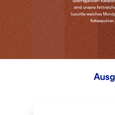
überragenden Kakaobut
sind unsere fettreich
luxuriös weiches Mundge
Kakaopulver,
Ausg