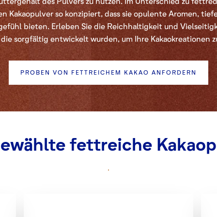
tergehalt des Pulvers zu nutzen. Im Unterschied zu fettre
en Kakaopulver so konzipiert, dass sie opulente Aromen, tiefe
fühl bieten. Erleben Sie die Reichhaltigkeit und Vielseitig
 die sorgfältig entwickelt wurden, um Ihre Kakaokreationen z
PROBEN VON FETTREICHEM KAKAO ANFORDERN
ewählte fettreiche Kakaop