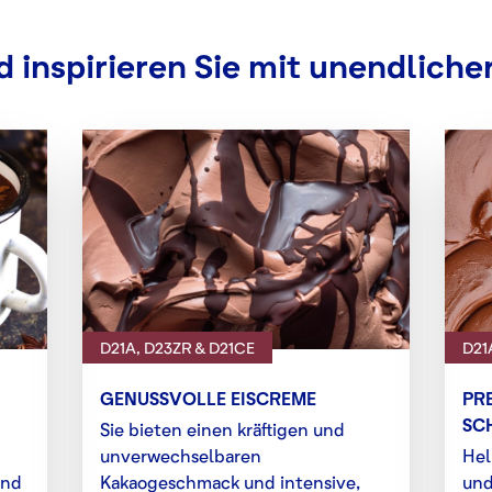
 inspirieren Sie mit unendlicher
D21A, D23ZR & D21CE
D21
GENUSSVOLLE EISCREME
PR
SC
Sie bieten einen kräftigen und
unverwechselbaren
Hel
und
Kakaogeschmack und intensive,
und