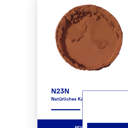
N23N
Natürliches Kakaopulver
MEHR DETAILS