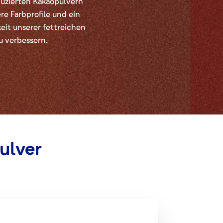
duzierten Kakaopulvern
re Farbprofile und ein
keit unserer fettreichen
u verbessern.
ulver