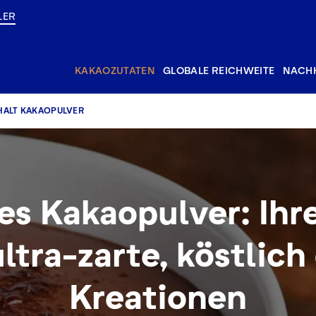
LER
KAKAOZUTATEN
GLOBALE REICHWEITE
NACHH
HALT KAKAOPULVER
es Kakaopulver: Ih
ultra-zarte, köstlic
Kreationen