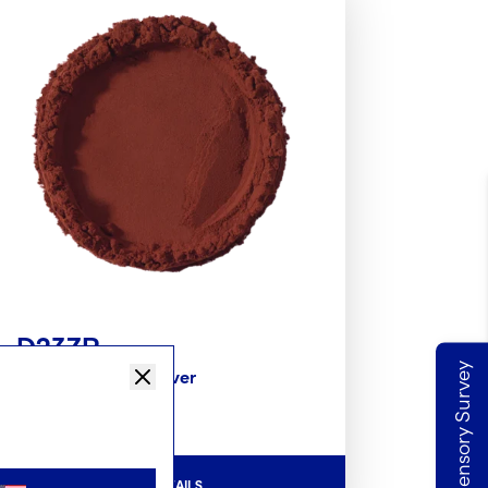
D23ZR
Take our Sensory Survey
Dutched Kakaopulver
MEHR DETAILS