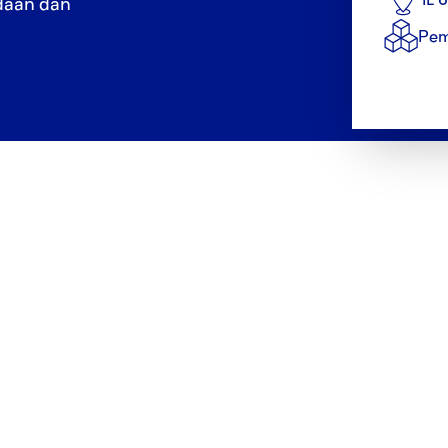
daan dan
Pem