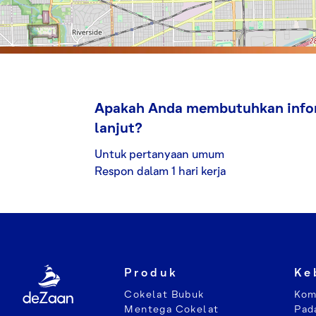
Apakah Anda membutuhkan infor
lanjut?
Untuk pertanyaan umum
Respon dalam 1 hari kerja
Produk
Ke
Cokelat Bubuk
Kom
Mentega Cokelat
Pad