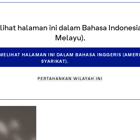
, pengolahan dan portofolio)
encicipi minuman keras dan mentega, serta sesi sen
ihat halaman ini dalam Bahasa Indonesi
Melayu).
an senyawa
 tanaman kakao, perdagangan dan harga kakao, wawa
MELIHAT HALAMAN INI DALAM BAHASA INGGERIS (AMER
SYARIKAT).
Minuman Nabati & Es Krim & Kembang Gula: Eksplorasi
PERTAHANKAN WILAYAH INI
akery