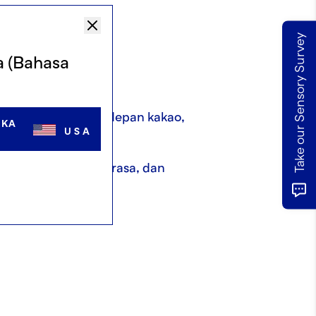
Take our Sensory Survey
sorik
a (Bahasa
san mengenai masa depan kakao,
IKA
USA
 langsung, warna, rasa, dan