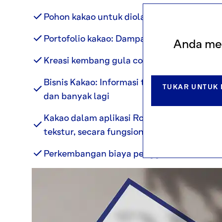
Pohon kakao untuk diolah (asal-usul kakao
Portofolio kakao: Dampak pengembangan, m
Anda mel
Kreasi kembang gula cokelat dan pelapis
Bisnis Kakao: Informasi terkini mengenai
TUKAR UNTUK 
dan banyak lagi
Kakao dalam aplikasi Roti, Produk Susu & 
tekstur, secara fungsional, dan banyak lagi
Perkembangan biaya penggunaan dalam B