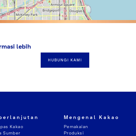
masi lebih
HUBUNGI KAMI
berlanjutan
Mengenal Kakao
pas Kakao
Pemakaian
a Sumber
Produksi