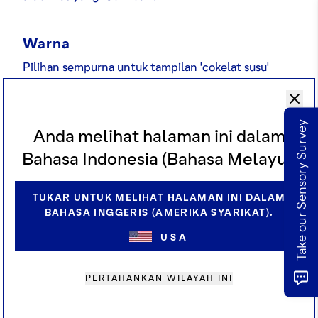
Warna
Pilihan sempurna untuk tampilan 'cokelat susu'
klasik, menawarkan warna cokelat muda hingga
cokelat pertengahan yang menarik pada
minuman dan es krim.
Take our Sensory Survey
Anda melihat halaman ini dalam
Bahasa Indonesia (Bahasa Melayu).
Pemakaian
Stabilitas adalah kunci untuk minuman
TUKAR UNTUK MELIHAT HALAMAN INI DALAM
campuran, dan sifat pembasahan dan
BAHASA INGGERIS (AMERIKA SYARIKAT).
penyebaran yang ditingkatkan dari bubuk ini
USA
menawarkan tekstur dan rasa yang halus dan
substansial. Dibuat sebagai tanggapan atas
masalah kesehatan konsumen dan untuk
PERTAHANKAN WILAYAH INI
menghindari alergen yang diketahui seperti
kedelai, dalam bubuk kakao ini, lesitin rapeseed