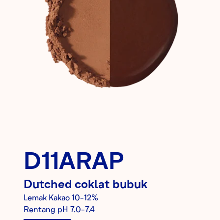
D11ARAP
Dutched
coklat bubuk
Lemak Kakao
10-12%
Rentang pH
7.0-7.4