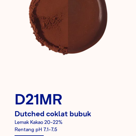
D21MR
Dutched
coklat bubuk
Lemak Kakao
20-22%
Rentang pH
7.1-7.5