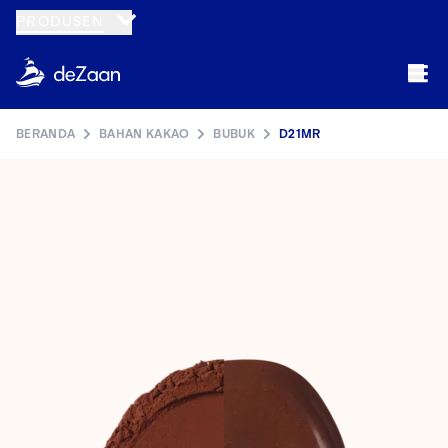
PRODUSEN
BERANDA
BAHAN KAKAO
BUBUK
D21MR