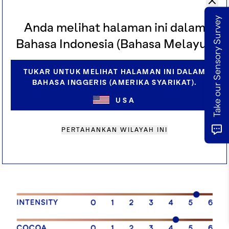
Take our Sensory Survey
Anda melihat halaman ini dalam
Pemakaian
Bahasa Indonesia (Bahasa Melayu).
Bubuk kakao ini unggul dalam resep yang
membutuhkan pengurangan kadar gula total
dalam resep akhir. Bekerja dengan sangat baik
TUKAR UNTUK MELIHAT HALAMAN INI DALAM
di berbagai aplikasi termasuk produk susu,
BAHASA INGGERIS (AMERIKA SYARIKAT).
makanan penutup yang lembut, dan resep es
USA
krim cokelat susu.
PERTAHANKAN WILAYAH INI
PROFIL RASA