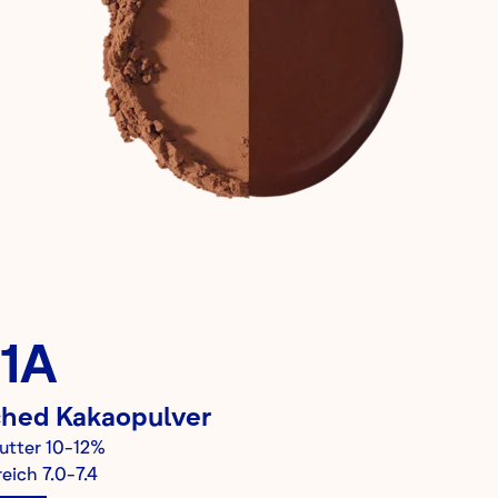
1A
ched
Kakaopulver
utter
10-12%
eich
7.0-7.4