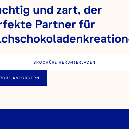
uchtig und zart, der
rfekte Partner für
lchschokoladenkreation
BROCHÜRE HERUNTERLADEN
ROBE ANFORDERN