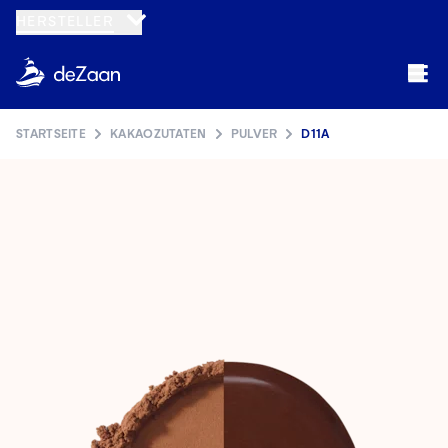
HERSTELLER
STARTSEITE
KAKAOZUTATEN
PULVER
D11A