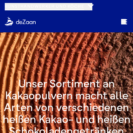
KUNSTHANDWERKER UND KÖCHE
Unser Sortiment an
Kakaopulvern macht alle
Arten von verschiedenen
heißen Kakao- und heißen
Schokoladengetränken