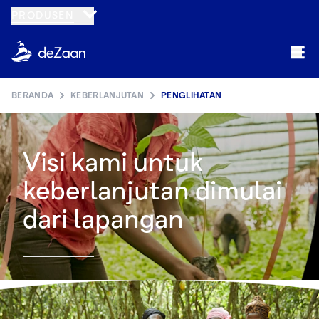
PRODUSEN
BERANDA
KEBERLANJUTAN
PENGLIHATAN
Visi kami untuk
keberlanjutan dimulai
dari lapangan