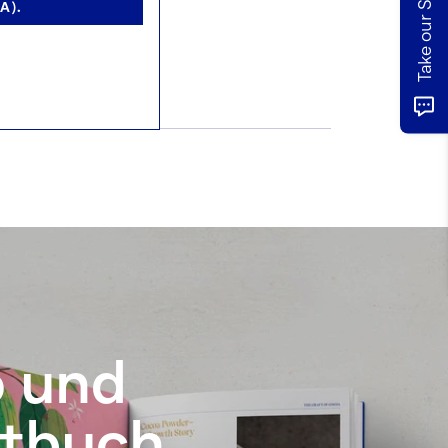
A).
RCHATA MIT
LCH
o und
ptbuch