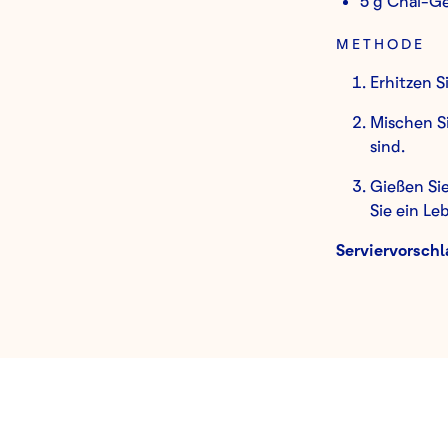
5 g Chai-G
METHODE
Erhitzen S
Mischen Si
sind.
Gießen Sie
Sie ein Le
Serviervorschl