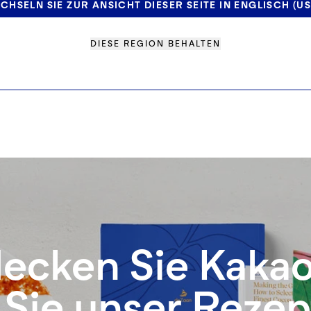
CHSELN SIE ZUR ANSICHT DIESER SEITE IN ENGLISCH (US
 SCHOKOLADEN-A
SCHOKOLADEN-HO
DIESE REGION BEHALTEN
FOGATO
HAFERMI
ecken Sie Kaka
 Sie unser Reze