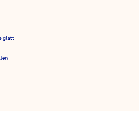
e glatt
llen