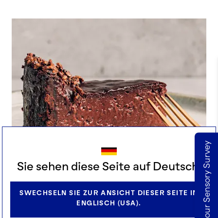
Take our Sensory Survey
Sie sehen diese Seite auf Deutsch.
SWECHSELN SIE ZUR ANSICHT DIESER SEITE IN
ENGLISCH (USA).
RUSTIKALER KAKAOFLAN