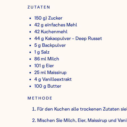
ZUTATEN
150 g) Zucker
42 g einfaches Mehl
42 Kuchenmehl
44 g Kakaopulver - Deep Russet
5 g Backpulver
1 g Salz
86 ml Milch
101 g Eier
25 ml Maissirup
4 g Vanilleextrakt
100 g Butter
METHODE
Für den Kuchen alle trockenen Zutaten si
Mischen Sie Milch, Eier, Maissirup und Vani