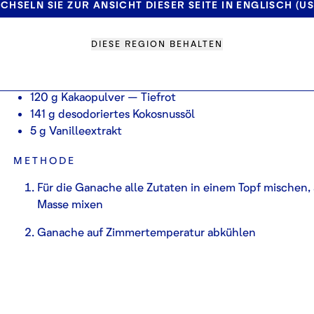
CHSELN SIE ZUR ANSICHT DIESER SEITE IN ENGLISCH (US
PART 2: FÜR DIE GANACHE
DIESE REGION BEHALTEN
ZUTATEN
353 g Sahne
128 g Zucker
120 g Kakaopulver – Tiefrot
141 g desodoriertes Kokosnussöl
5 g Vanilleextrakt
METHODE
Für die Ganache alle Zutaten in einem Topf mischen,
Masse mixen
Ganache auf Zimmertemperatur abkühlen