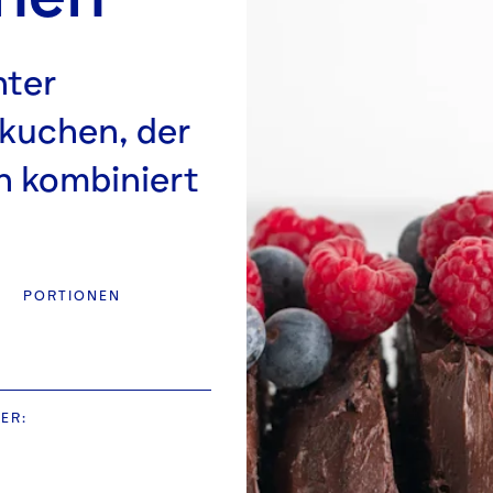
hter
kuchen, der
n kombiniert
PORTIONEN
VER
: