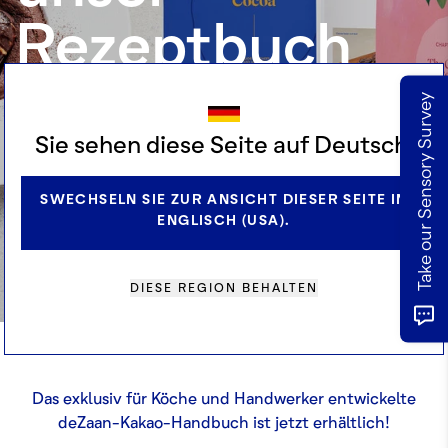
Rezeptbuch
herunter
Take our Sensory Survey
Sie sehen diese Seite auf Deutsch.
8 Köche, 30 Rezepte, 1 Hauptzutat.
SWECHSELN SIE ZUR ANSICHT DIESER SEITE IN
ENGLISCH (USA).
REZEPTBUCH ANFORDERN
DIESE REGION BEHALTEN
Das exklusiv für Köche und Handwerker entwickelte
deZaan-Kakao-Handbuch ist jetzt erhältlich!