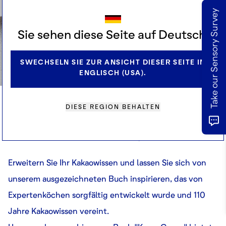
8 Köche, 30 Rezepte, 1 Hauptzutat.
Take our Sensory Survey
Sie sehen diese Seite auf Deutsch.
REZEPTBUCH ANFORDERN
SWECHSELN SIE ZUR ANSICHT DIESER SEITE IN
ENGLISCH (USA).
DIESE REGION BEHALTEN
Das exklusiv für Köche und Handwerker entwickelte
deZaan-Kakao-Handbuch ist jetzt erhältlich!
Erweitern Sie Ihr Kakaowissen und lassen Sie sich von
unserem ausgezeichneten Buch inspirieren, das von
Expertenköchen sorgfältig entwickelt wurde und 110
Jahre Kakaowissen vereint.