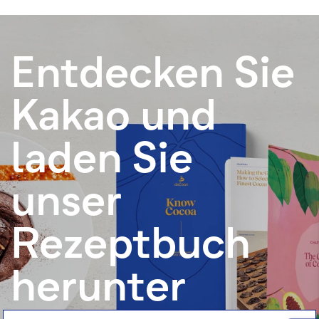
Entdecken Sie
Kakao und
laden Sie
unser
Rezeptbuch
herunter