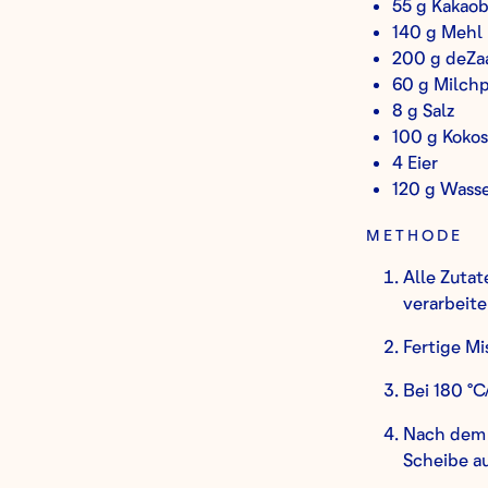
55 g Kakaob
140 g Mehl
200 g deZ
60 g Milchp
8 g Salz
100 g Kokosö
4 Eier
120 g Wass
METHODE
Alle Zutat
verarbeite
Fertige Mi
Bei 180 °C/
Nach dem 
Scheibe a