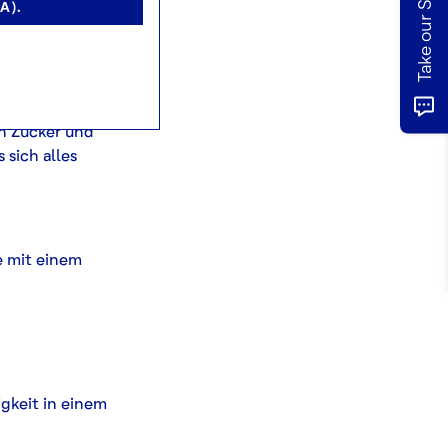
184 g brauner
A).
leschote
en Zucker und
 sich alles
e mit einem
gkeit in einem