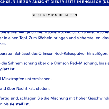
4 g Glukose 108 g deZaan
Crimson Red Kakaopulver
1g Salz 
CHSELN SIE ZUR ANSICHT DIESER SEITE IN ENGLISCH (US
tter (weich) 57 g Milchpulver 3 Tropfen Minzextrakt ½ Vanil
DIESE REGION BEHALTEN
die erste Menge Sahne, Traubenzucker, Salz, Vanille, braun
r in einen Topf. Zum Köcheln bringen und sicherstellen, dass
hat.
separaten Schüssel das Crimson Red-Kakaopulver hinzufügen.
e die Sahnemischung über die Crimson Red-Mischung, bis si
glatt ist
d Minztropfen untermischen.
nd über Nacht kalt stellen.
ertig sind, schlagen Sie die Mischung mit hoher Geschwindi
 bis sie steif ist.