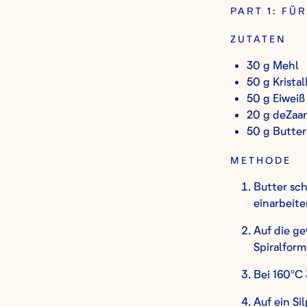
PART 1: FÜ
ZUTATEN
30 g Mehl
50 g Kristal
50 g Eiweiß
20 g deZaa
50 g Butter
METHODE
Butter sc
einarbeite
Auf die g
Spiralform
Bei 160ºC
Auf ein Si