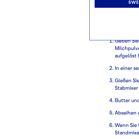
285 g Sahne 11
SWE
Zucker 38 g Bu
300 g Sahne
METHODE
Geben Sie 
Milchpulve
aufgelöst 
In einer 
Gießen Si
Stabmixer 
Butter un
Abseihen u
Wenn Sie f
Standmixer,