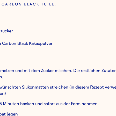
R CARBON BLACK TUILE:
lzucker
n
Carbon Black Kakaopulver
hmelzen und mit dem Zucker mischen. Die restlichen Zutate
n.
ewünschten Silikonmatten streichen (in diesem Rezept verw
en)
 3 Minuten backen und sofort aus der Form nehmen.
lpat legen