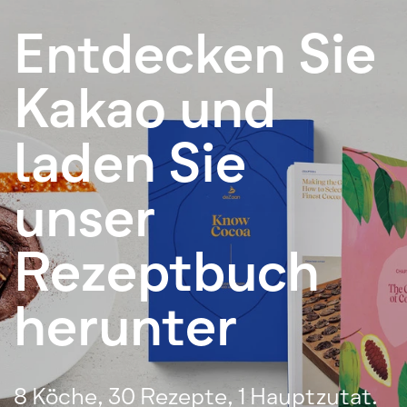
Entdecken Sie
Kakao und
laden Sie
unser
Rezeptbuch
herunter
8 Köche, 30 Rezepte, 1 Hauptzutat.