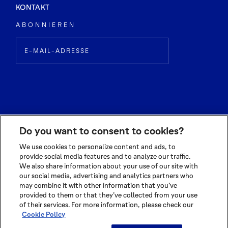
KONTAKT
ABONNIEREN
Do you want to consent to cookies?
We use cookies to personalize content and ads, to
provide social media features and to analyze our traffic.
We also share information about your use of our site with
© 2026 OLAM INTERNATIONAL LIMITED
our social media, advertising and analytics partners who
ALL RIGHTS RESERVED CO. REG NO. 199504676H
may combine it with other information that you’ve
TERMS OF USE
|
PRIVACY POLICY
|
COOKIE POLICY
provided to them or that they’ve collected from your use
of their services. For more information, please check our
Cookie Policy