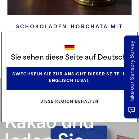
SCHOKOLADEN-HORCHATA MIT
HAFERMILCH
Take our Sensory Survey
Sie sehen diese Seite auf Deutsch.
ALLE REZEPTE ANZEIGEN
SWECHSELN SIE ZUR ANSICHT DIESER SEITE IN
ENGLISCH (USA).
Entdecken Sie
DIESE REGION BEHALTEN
Kakao und