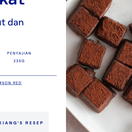
t dan
PENYAJIAN
235G
MSON RED
XIANG
'S
RESEP