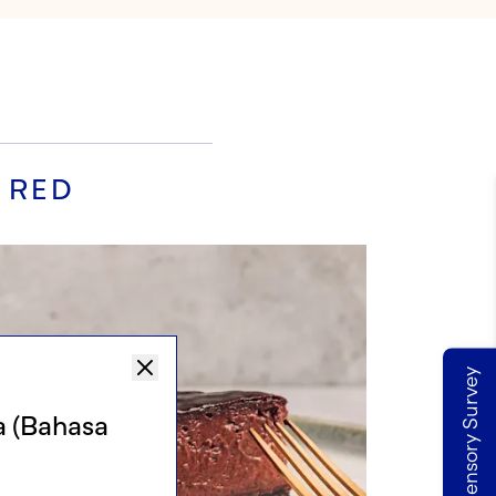
 RED
Take our Sensory Survey
a (Bahasa