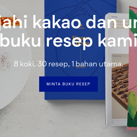
jahi kakao dan 
buku resep kam
8 koki, 30 resep, 1 bahan utama.
MINTA BUKU RESEP