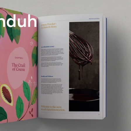
unduh
i