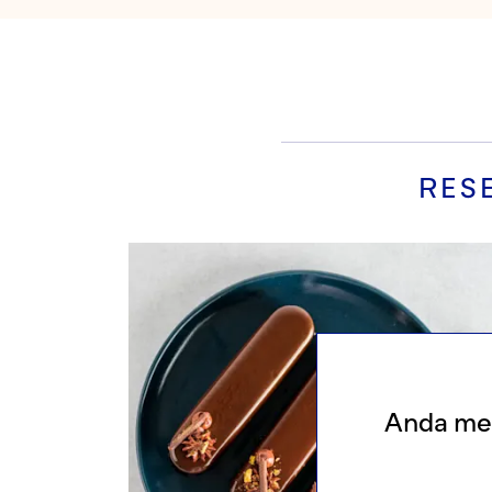
RES
Anda mel