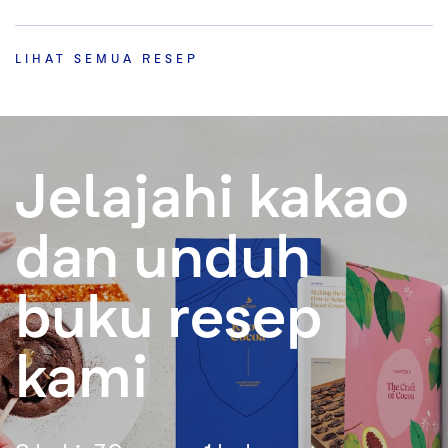
LIHAT SEMUA RESEP
Jelajahi kakao
dan unduh
buku resep
kami