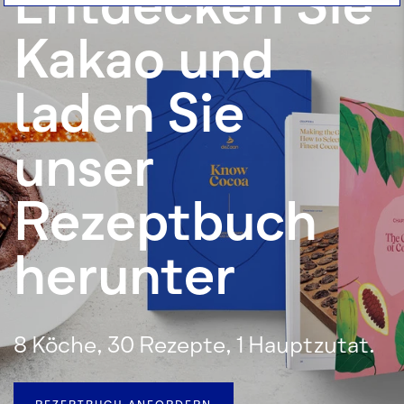
Entdecken Sie
Kakao und
laden Sie
unser
Rezeptbuch
herunter
8 Köche, 30 Rezepte, 1 Hauptzutat.