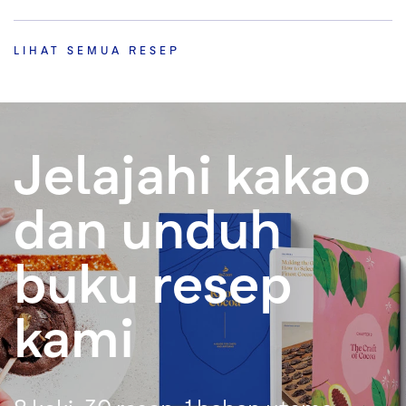
LIHAT SEMUA RESEP
Jelajahi kakao
dan unduh
buku resep
kami