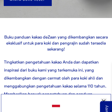
Buku panduan kakao deZaan yang dikembangkan secara
eksklusif untuk para koki dan pengrajin sudah tersedia
sekarang!
Tingkatkan pengetahuan kakao Anda dan dapatkan
inspirasi dari buku kami yang terkemuka ini, yang
dikembangkan dengan cermat oleh para koki ahli dan
menggabungkan pengetahuan kakao selama 110 tahun.
Memberikan banyak pengetahuan dan panduan
tentang kakao, buku Know Cocoa yang baru saja kami
luncurkan ini akan menjadi buku favorit di rak dan layar