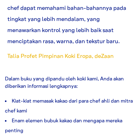
chef dapat memahami bahan-bahannya pada
tingkat yang lebih mendalam, yang
menawarkan kontrol yang lebih baik saat
menciptakan rasa, warna, dan tekstur baru.
Talia Profet Pimpinan Koki Eropa, deZaan
Dalam buku yang dipandu oleh koki kami, Anda akan
diberikan informasi lengkapnya:
Kiat-kiat memasak kakao dari para chef ahli dan mitra
chef kami
Enam elemen bubuk kakao dan mengapa mereka
penting