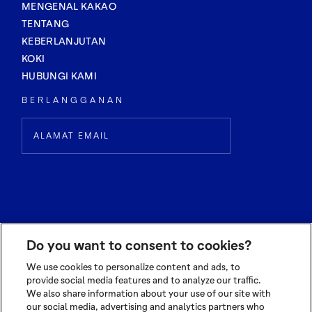
MENGENAL KAKAO
TENTANG
KEBERLANJUTAN
KOKI
HUBUNGI KAMI
BERLANGGANAN
Do you want to consent to cookies?
We use cookies to personalize content and ads, to
provide social media features and to analyze our traffic.
We also share information about your use of our site with
© 2026 OLAM INTERNATIONAL LIMITED
our social media, advertising and analytics partners who
ALL RIGHTS RESERVED CO. REG NO. 199504676H