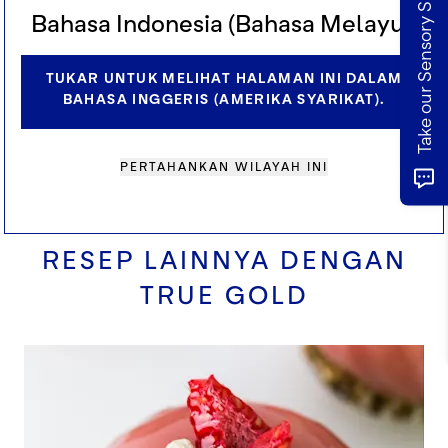
Take our Sensory Survey
Bahasa Indonesia (Bahasa Melayu).
agar sedikit kelebihan glasir menetes.
Pindahkan telur ke alas yang diinginkan (bisa
TUKAR UNTUK MELIHAT HALAMAN INI DALAM
berupa sable atau piring saji kecil).
BAHASA INGGERIS (AMERIKA SYARIKAT).
Biarkan telur mencapai suhu sebelum disajikan.
PERTAHANKAN WILAYAH INI
RESEP LAINNYA DENGAN
TRUE GOLD