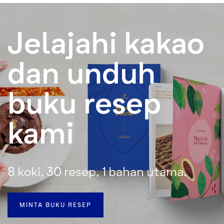
Jelajahi kakao
dan unduh
buku resep
kami
8 koki, 30 resep, 1 bahan utama.
MINTA BUKU RESEP