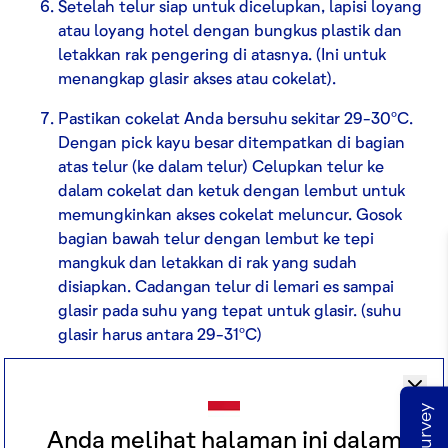
Setelah telur siap untuk dicelupkan, lapisi loyang
atau loyang hotel dengan bungkus plastik dan
letakkan rak pengering di atasnya. (Ini untuk
menangkap glasir akses atau cokelat).
Pastikan cokelat Anda bersuhu sekitar 29-30ºC.
Dengan pick kayu besar ditempatkan di bagian
atas telur (ke dalam telur) Celupkan telur ke
dalam cokelat dan ketuk dengan lembut untuk
memungkinkan akses cokelat meluncur. Gosok
bagian bawah telur dengan lembut ke tepi
mangkuk dan letakkan di rak yang sudah
disiapkan. Cadangan telur di lemari es sampai
glasir pada suhu yang tepat untuk glasir. (suhu
glasir harus antara 29-31ºC)
Setelah glasir siap, celupkan telur ke dalam glasir
dan kocok perlahan telur untuk menghilangkan
glasir akses. Gosok bagian bawah telur dengan
Anda melihat halaman ini dalam
lembut ke tepi wadah dan letakkan di atas rak