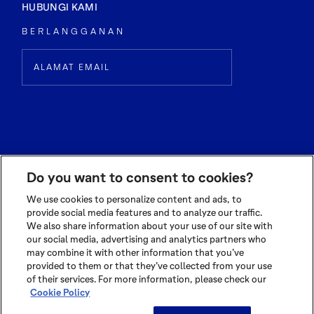
HUBUNGI KAMI
BERLANGGANAN
Do you want to consent to cookies?
We use cookies to personalize content and ads, to
provide social media features and to analyze our traffic.
We also share information about your use of our site with
© 2026 OLAM INTERNATIONAL LIMITED
our social media, advertising and analytics partners who
ALL RIGHTS RESERVED CO. REG NO. 199504676H
may combine it with other information that you’ve
TERMS OF USE
|
PRIVACY POLICY
|
COOKIE POLICY
provided to them or that they’ve collected from your use
of their services. For more information, please check our
Cookie Policy
Manage Cookies