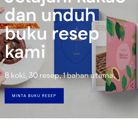
dan unduh
buku resep
kami
8 koki, 30 resep, 1 bahan utama.
MINTA BUKU RESEP