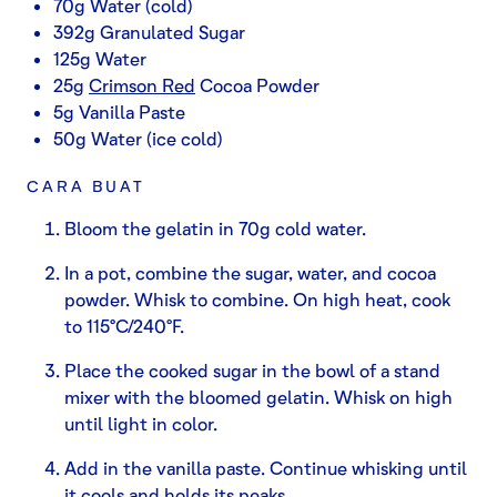
70g Water (cold)
392g Granulated Sugar
125g Water
25g
Crimson Red
Cocoa Powder
5g Vanilla Paste
50g Water (ice cold)
CARA BUAT
Bloom the gelatin in 70g cold water.
In a pot, combine the sugar, water, and cocoa
powder. Whisk to combine. On high heat, cook
to 115°C/240°F.
Place the cooked sugar in the bowl of a stand
mixer with the bloomed gelatin. Whisk on high
until light in color.
Add in the vanilla paste. Continue whisking until
it cools and holds its peaks.