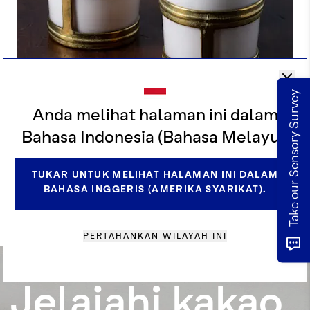
Take our Sensory Survey
Anda melihat halaman ini dalam
COKELAT HORCHATA DENGAN SUSU
Bahasa Indonesia (Bahasa Melayu).
OAT
TUKAR UNTUK MELIHAT HALAMAN INI DALAM
BAHASA INGGERIS (AMERIKA SYARIKAT).
LIHAT SEMUA RESEP
PERTAHANKAN WILAYAH INI
Jelajahi kakao