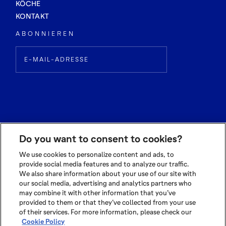
KÖCHE
KONTAKT
ABONNIEREN
Do you want to consent to cookies?
We use cookies to personalize content and ads, to
provide social media features and to analyze our traffic.
We also share information about your use of our site with
© 2026 OLAM INTERNATIONAL LIMITED
our social media, advertising and analytics partners who
ALL RIGHTS RESERVED CO. REG NO. 199504676H
may combine it with other information that you’ve
TERMS OF USE
|
PRIVACY POLICY
|
COOKIE POLICY
provided to them or that they’ve collected from your use
of their services. For more information, please check our
Cookie Policy