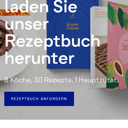
laden Sie
unser
Rezeptbuch
herunter
8 Köche, 30 Rezepte, 1 Hauptzutat.
REZEPTBUCH ANFORDERN