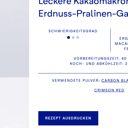
Leckere Kakaomakron
Erdnuss-Pralinen-G
SCHWIERIGKEITSGRAD
ERG
MACA
F
VORBEREITUNGSZEIT: 40
KOCH- UND ABKÜHLZEIT: 
VERWENDETE PULVER
:
CARBON BL
CRIMSON RED
REZEPT AUSDRUCKEN