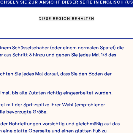
CHSELN SIE ZUR ANSICHT DIESER SEITE IN ENGLISCH (US
hüssel auf 4 (mittel / niedrig) und geben Sie den Sirup in
üssel. Hinweis: Achten Sie darauf, den Schneebesen
der gesamte Sirup an der Seite der Schüssel haften bleibt,
DIESE REGION BEHALTEN
den.
e Spitzen und glänzend sind.
t einem Schüsselschaber (oder einem normalen Spatel) die
aus Schritt 3 hinzu und geben Sie jedes Mal 1/3 des
achten Sie jedes Mal darauf, dass Sie den Boden der
al, bis alle Zutaten richtig eingearbeitet wurden.
el mit der Spritzspitze Ihrer Wahl (empfohlener
die bevorzugte Größe.
s der Rohrleitungen vorsichtig und gleichmäßig auf das
m eine glatte Oberseite und einen glatten Fuß zu