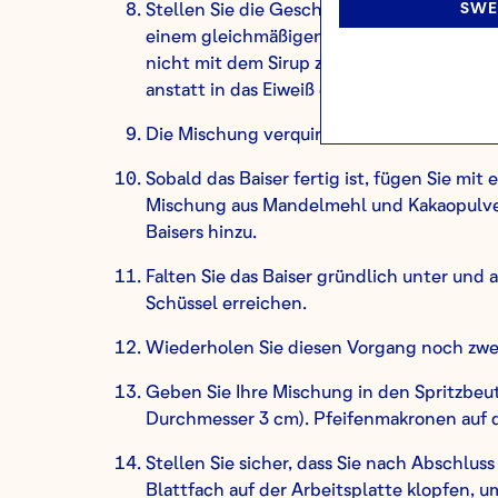
SWE
Stellen Sie die Geschwindigkeit der Rührsc
einem gleichmäßigen Strom in die Rührsch
nicht mit dem Sirup zu berühren, da sonst 
anstatt in das Eiweiß eingearbeitet zu wer
Die Mischung verquirlen, bis mittel / hart
Sobald das Baiser fertig ist, fügen Sie mi
Mischung aus Mandelmehl und Kakaopulver 
Baisers hinzu.
Falten Sie das Baiser gründlich unter und 
Schüssel erreichen.
Wiederholen Sie diesen Vorgang noch zweim
Geben Sie Ihre Mischung in den Spritzbeut
Durchmesser 3 cm). Pfeifenmakronen auf 
Stellen Sie sicher, dass Sie nach Abschlus
Blattfach auf der Arbeitsplatte klopfen, u