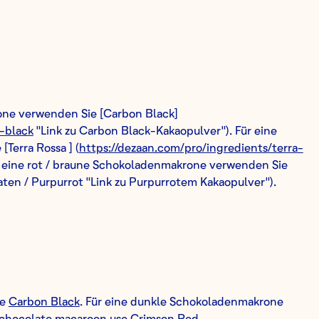
rone verwenden Sie [Carbon Black]
-black
"Link zu Carbon Black-Kakaopulver"). Für eine
Terra Rossa ] (
https://dezaan.com/pro/ingredients/terra-
ür eine rot / braune Schokoladenmakrone verwenden Sie
ten / Purpurrot "Link zu Purpurrotem Kakaopulver").
se
Carbon Black
. Für eine dunkle Schokoladenmakrone
n chocolate macaroon use
Crimson Red
.