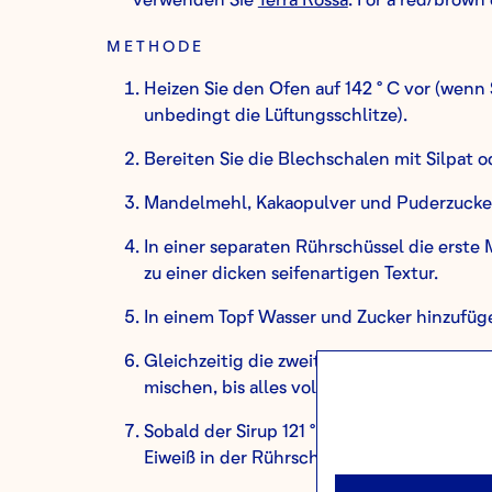
METHODE
Heizen Sie den Ofen auf 142 ° C vor (wenn 
unbedingt die Lüftungsschlitze).
Bereiten Sie die Blechschalen mit Silpat o
Mandelmehl, Kakaopulver und Puderzucker 
In einer separaten Rührschüssel die erst
zu einer dicken seifenartigen Textur.
In einem Topf Wasser und Zucker hinzufüge
Gleichzeitig die zweite Menge Eiweiß mit 
mischen, bis alles vollständig eingearbeite
Sobald der Sirup 121 ° C erreicht hat, v
Eiweiß in der Rührschüssel hinzuzufügen.