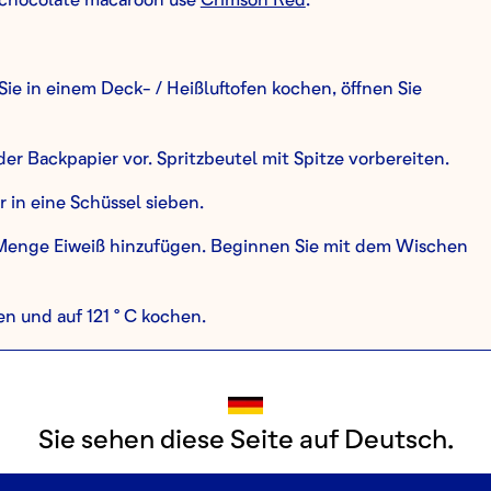
Sie in einem Deck- / Heißluftofen kochen, öffnen Sie
der Backpapier vor. Spritzbeutel mit Spitze vorbereiten.
in eine Schüssel sieben.
e Menge Eiweiß hinzufügen. Beginnen Sie mit dem Wischen
n und auf 121 ° C kochen.
den trockenen Zutaten in die Schüssel geben. Gründlich
t ist. Bis zur Verwendung beiseite stellen.
om Herd nehmen und vorbereiten, um das geschlagene
Sie sehen diese Seite auf Deutsch.