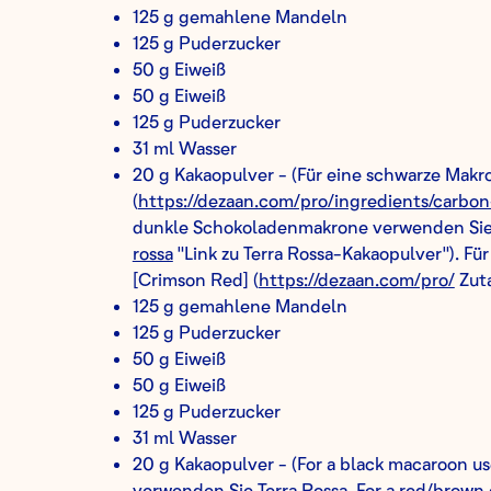
125 g gemahlene Mandeln
125 g Puderzucker
50 g Eiweiß
50 g Eiweiß
125 g Puderzucker
31 ml Wasser
20 g Kakaopulver - (Für eine schwarze Mak
(
https://dezaan.com/pro/ingredients/carbon
dunkle Schokoladenmakrone verwenden Sie [
rossa
"Link zu Terra Rossa-Kakaopulver"). F
[Crimson Red] (
https://dezaan.com/pro/
Zuta
125 g gemahlene Mandeln
125 g Puderzucker
50 g Eiweiß
50 g Eiweiß
125 g Puderzucker
31 ml Wasser
20 g Kakaopulver - (For a black macaroon u
verwenden Sie
Terra Rossa
. For a red/brow